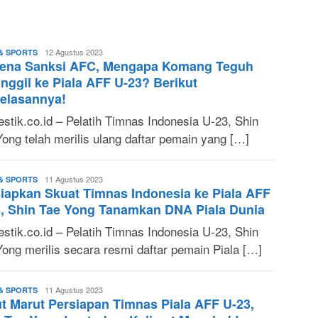
M.
12 Agustus 2023
& SPORTS
kena Sanksi AFC, Mengapa Komang Teguh
Fuad
S.
nggil ke Piala AFF U-23? Berikut
T.
elasannya!
stik.co.id – Pelatih Timnas Indonesia U-23, Shin
Yong telah merilis ulang daftar pemain yang […]
M.
11 Agustus 2023
& SPORTS
iapkan Skuat Timnas Indonesia ke Piala AFF
Fuad
S.
, Shin Tae Yong Tanamkan DNA Piala Dunia
T.
stik.co.id – Pelatih Timnas Indonesia U-23, Shin
Yong merilis secara resmi daftar pemain Piala […]
M.
11 Agustus 2023
& SPORTS
t Marut Persiapan Timnas Piala AFF U-23,
Fuad
S.