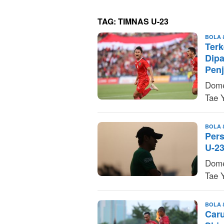
TAG:
TIMNAS U-23
BOLA 
Ter
Dipa
Penj
Dome
Tae 
BOLA 
Pers
U-23
Dome
Tae 
BOLA 
Caru