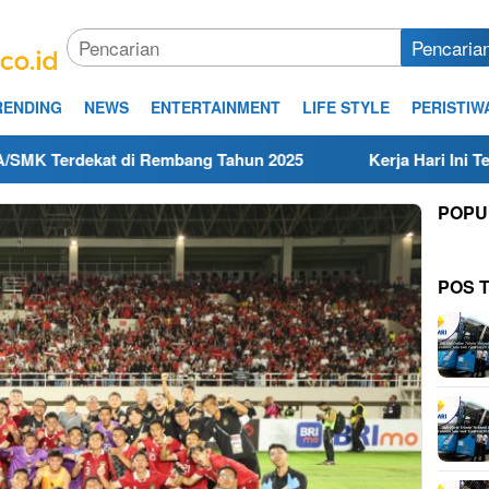
Pencaria
RENDING
NEWS
ENTERTAINMENT
LIFE STYLE
PERISTIW
t di Rembang Tahun 2025
Kerja Hari Ini Teknisi/Mekan
POPU
POS 