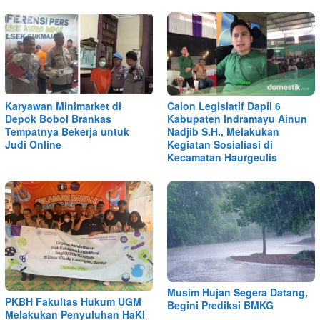
Karyawan Minimarket di
Calon Legislatif Dapil 6
Depok Bobol Brankas
Kabupaten Indramayu Ainun
Tempatnya Bekerja untuk
Nadjib S.H., Melakukan
Judi Online
Kegiatan Sosialiasi di
Kecamatan Haurgeulis
Musim Hujan Segera Datang,
PKBH Fakultas Hukum UGM
Begini Prediksi BMKG
Melakukan Penyuluhan HaKI