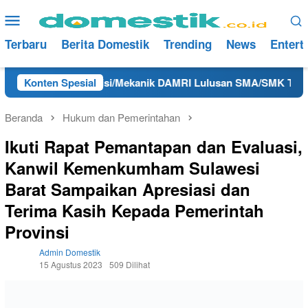
Loncat
Menu
ke
Mobile
konten
Terbaru
Berita Domestik
Trending
News
Entert
b Vacancy Teknisi/Mekanik DAMRI Lulusan SMA/SMK Terdekat d
Konten Spesial
Beranda
Hukum dan Pemerintahan
Ikuti Rapat Pemantapan dan Evaluasi,
Kanwil Kemenkumham Sulawesi
Barat Sampaikan Apresiasi dan
Terima Kasih Kepada Pemerintah
Provinsi
Admin Domestik
15 Agustus 2023
509 Dilihat