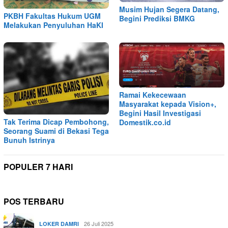
Musim Hujan Segera Datang,
PKBH Fakultas Hukum UGM
Begini Prediksi BMKG
Melakukan Penyuluhan HaKI
Ramai Kekecewaan
Masyarakat kepada Vision+,
Begini Hasil Investigasi
Tak Terima Dicap Pembohong,
Domestik.co.id
Seorang Suami di Bekasi Tega
Bunuh Istrinya
POPULER 7 HARI
POS TERBARU
26 Juli 2025
LOKER DAMRI