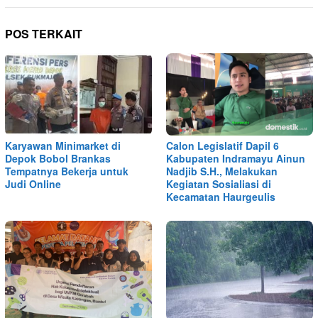
POS TERKAIT
Karyawan Minimarket di
Calon Legislatif Dapil 6
Depok Bobol Brankas
Kabupaten Indramayu Ainun
Tempatnya Bekerja untuk
Nadjib S.H., Melakukan
Judi Online
Kegiatan Sosialiasi di
Kecamatan Haurgeulis