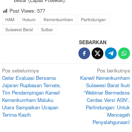
Post Views:
577
HAM
Hukum
Kemenkumham
Parlindungan
Sulawesi Barat
Sulbar
SEBARKAN
Navigasi
Pos sebelumnya
Pos berikutnya
pos
Gelar Evaluasi Bersama
Kanwil Kemenkumham
Jajaran Rupbasan Ternate,
Sulawesi Barat Ikuti
Tim Pendampingan Kanwil
“Webinar Bermedsos
Kemenkumham Maluku
Cerdas Versi ASN”,
Utara Sampaikan Ucapan
Parlindungan: Untuk
Terima Kasih
Mencegah
Penyalahgunaan!