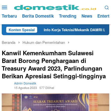
Loncat
Menu
ke
Mobile
konten
Terbaru
Berita Domestik
Trending
News
Entert
hun 2025
Konten Spesial
Info Kerja Teknisi/Mekanik DAMRI Lulusan SM
Beranda
Hukum dan Pemerintahan
Kanwil Kemenkumham Sulawesi
Barat Borong Penghargaan di
Treasury Award 2023, Parlindungan
Berikan Apresiasi Setinggi-tingginya
Admin Domestik
15 Agustus 2023
577 Dilihat